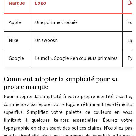
Marque
Logo
Élé
Apple
Une pomme croquée
Form
Nike
Un swoosh
Lig
Google
Le mot « Google » en couleurs primaires
Typo
Comment adopter la simplicité pour sa
propre marque
Pour intégrer la simplicité à votre propre identité visuelle,
commencez par épurer votre logo en éliminant les éléments
superflus. Simplifiez votre palette de couleurs en vous
limitant à quelques teintes essentielles. Épurez votre
typographie en choisissant des polices claires. N’oubliez pas
que la simplicité n’est pas synonyme de banalité, elle peut